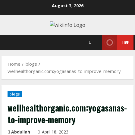
Skip
August 3, 2026
to
content
LIVE
Home
blogs
wellhealthorganic.com:yogasanas-to-improve-memory
blogs
wellhealthorganic.com:yogasanas-
to-improve-memory
Abdullah
April 18, 2023