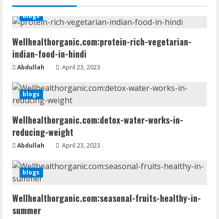
u
blogs
e
Wellhealthorganic.com:protein-rich-vegetarian-
R
indian-food-in-hindi
e
Abdullah
April 23, 2023
a
blogs
d
Wellhealthorganic.com:detox-water-works-in-
i
reducing-weight
n
Abdullah
April 23, 2023
g
blogs
Wellhealthorganic.com:seasonal-fruits-healthy-in-
summer