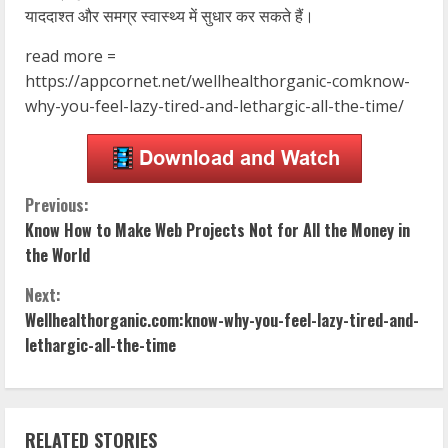
याददाश्त और समग्र स्वास्थ्य में सुधार कर सकते हैं।
read more =
https://appcornet.net/wellhealthorganic-comknow-
why-you-feel-lazy-tired-and-lethargic-all-the-time/
C
Previous:
Know How to Make Web Projects Not for All the Money in
o
the World
n
Next:
Wellhealthorganic.com:know-why-you-feel-lazy-tired-and-
t
lethargic-all-the-time
i
n
RELATED STORIES