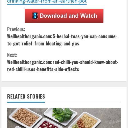
drinking-water-from-an-earthen-pot
C
Previous:
Wellhealthorganic.com:5-herbal-teas-you-can-consume-
o
to-get-relief-from-bloating-and-gas
n
Next:
Wellhealthorganic.com:red-chilli-you-should-know-about-
t
red-chilli-uses-benefits-side-effects
i
n
RELATED STORIES
u
e
R