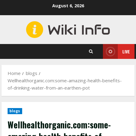
Skip
August 6, 2026
to
content
LIVE
Home
blogs
Wellhealthorganic.com:some-amazing-health-benefits-
of-drinking-water-from-an-earthen-pot
blogs
Wellhealthorganic.com:some-