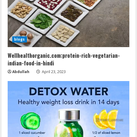
e
a
d
blogs
i
Wellhealthorganic.com:protein-rich-vegetarian-
n
indian-food-in-hindi
Abdullah
April 23, 2023
g